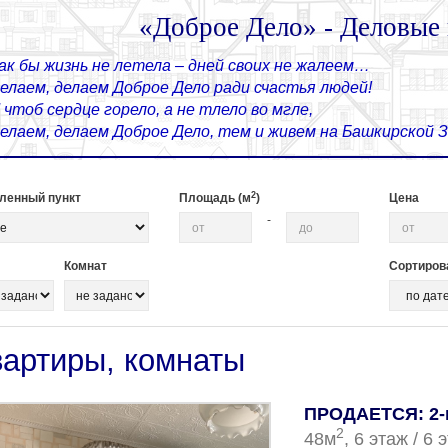
«Доброе Дело» - Деловые
ак бы жизнь не летела – дней своих не жалеем…
елаем, делаем Доброе Дело ради счастья людей!
 чтоб сердце горело, а не тлело во мгле,
елаем, делаем Доброе Дело, тем и живем на Башкирской
2
ленный пункт
Площадь (м
)
Цена
-
Комнат
Сортиров
вартиры, комнаты
ПРОДАЕТСЯ: 2-
2
48м
, 6 этаж / 6