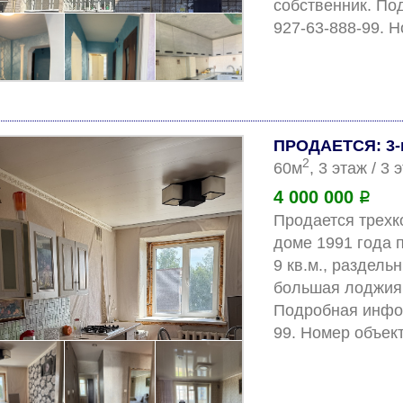
собственник. По
ПРОДАЕТСЯ: 3-
2
60м
, 3 этаж / 3
4 000 000
Р
Продается трехко
доме 1991 года п
9 кв.м., раздель
большая лоджия.
Подробная инфор