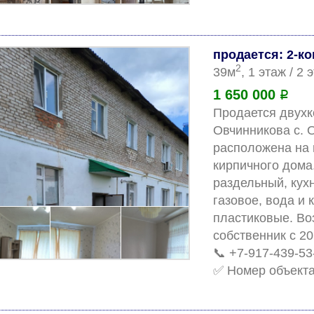
продается: 2-к
2
39м
, 1 этаж / 2
1 650 000
Р
Продается двухко
Овчинникова с. О
расположена на 
кирпичного дома
раздельный, кух
газовое, вода и 
пластиковые. Воз
собственник с 201
📞 +7-917-439-53