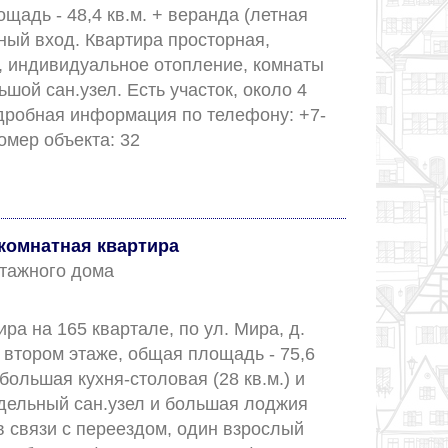
щадь - 48,4 кв.м. + веранда (летная 
ный вход. Квартира просторная, 
, индивидуальное отопление, комнаты 
шой сан.узел. Есть участок, около 4 
одробная информация по телефону: +7-
927-63-888-99. Номер объекта: 32					
комнатная квартира
 этажного дома
ра на 165 квартале, по ул. Мира, д. 
 втором этаже, общая площадь - 75,6 
 большая кухня-столовая (28 кв.м.) и 
здельный сан.узел и большая лоджия 
в связи с переездом, один взрослый 