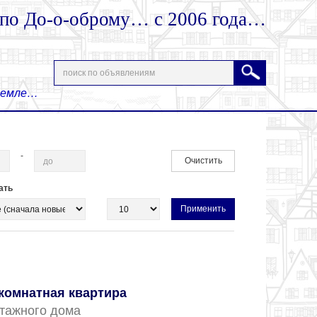
 по До-о-оброму… с 2006 года…
 Земле…
-
Очистить
ать
комнатная квартира
 этажного дома