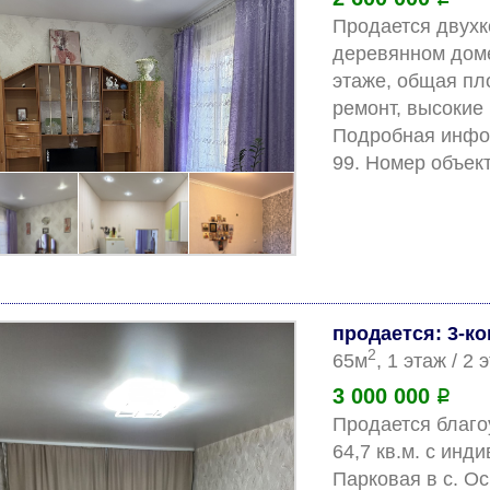
Продается двухк
деревянном доме
этаже, общая пло
ремонт, высокие 
Подробная инфор
продается: 3-к
2
65м
, 1 этаж / 2
3 000 000
Р
Продается благо
64,7 кв.м. с инд
Парковая в с. Ос