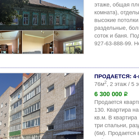
этаже, общая пло
комната), отдель
высокие потолки
раздельные, боль
соток и баня. П
ПРОДАЕТСЯ: 4-
2
76м
, 2 этаж / 5
6 300 000
Р
Продается кварти
130. Квартира на
кв.м. В квартира
три спальни, ра
(6м). Продается 