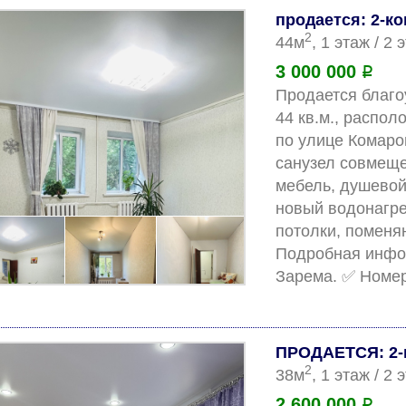
продается: 2-к
2
44м
, 1 этаж / 2
3 000 000
Р
Продается благо
44 кв.м., распол
по улице Комаро
санузел совмеще
мебель, душевой
новый водонагре
потолки, поменя
Подробная инфор
ПРОДАЕТСЯ: 2-
2
38м
, 1 этаж / 2
2 600 000
Р