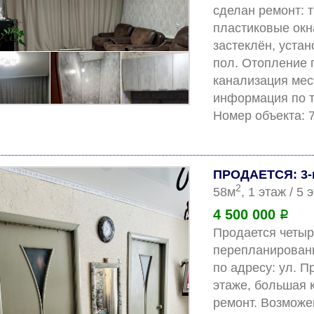
сделан ремонт: 
пластиковые окна
застеклён, устан
пол. Отопление г
канализация мес
информация по т
ПРОДАЕТСЯ: 3-
2
58м
, 1 этаж / 5
4 500 000
Р
Продается четыр
перепланированн
по адресу: ул. Пр
этаже, большая к
ремонт. Возможе