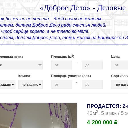
«Доброе Дело» - Деловые
ак бы жизнь не летела – дней своих не жалеем…
елаем, делаем Доброе Дело ради счастья людей!
 чтоб сердце горело, а не тлело во мгле,
елаем, делаем Доброе Дело, тем и живем на Башкирской
2
ленный пункт
Площадь (м
)
Цена
-
Комнат
Площадь участка (сот.)
Сортиров
-
ПРОДАЕТСЯ: 2-
2
43м
, 5 этаж / 5
4 200 000
Р