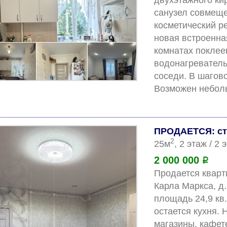
двухэтажного ки
санузел совмеще
косметический ре
новая встроенная
комнатах поклее
водонагреватель 
соседи. В шагово
ПРОДАЕТСЯ: ст
2
25м
, 2 этаж / 2
2 000 000
Р
Продается квартир
Карла Маркса, д.
площадь 24,9 кв.
остается кухня.
магазины, кафете