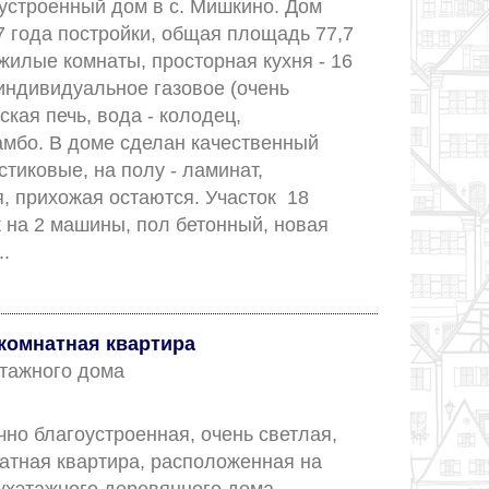
устроенный дом в с. Мишкино. Дом 
 года постройки, общая площадь 77,7 
 жилые комнаты, просторная кухня - 16 
индивидуальное газовое (очень 
ская печь, вода - колодец, 
амбо. В доме сделан качественный 
стиковые, на полу - ламинат, 
, прихожая остаются. Участок  18 
ж на 2 машины, пол бетонный, новая 
баня с теплым п...					
комнатная квартира
 этажного дома
но благоустроенная, очень светлая, 
атная квартира, расположенная на 