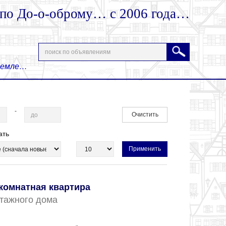
 по До-о-оброму… с 2006 года…
 Земле…
-
Очистить
ать
комнатная квартира
 этажного дома