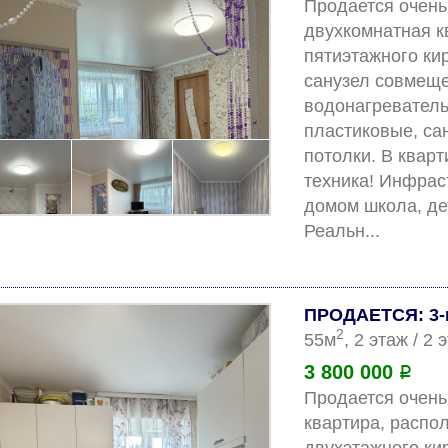
Продается очень 
двухкомнатная к
пятиэтажного ки
санузел совмеще
водонагреватель.
пластиковые, са
потолки. В кварт
техника! Инфраст
домом школа, дет
Реаль
ПРОДАЕТСЯ: 3-
2
55м
, 2 этаж / 2
3 800 000
Р
Продается очень 
квартира, распол