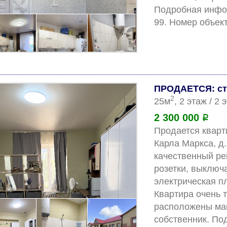
Подробная инфор
ПРОДАЕТСЯ: ст
2
25м
, 2 этаж / 2
2 300 000
Р
Продается квартир
Карла Маркса, д.
качественный ре
розетки, выключа
электрическая пл
Квартира очень 
расположены маг
собственник. По