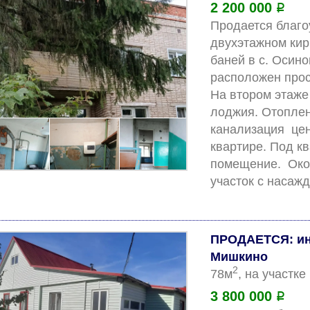
2 200 000
Р
Продается благо
двухэтажном кир
баней в с. Осино
расположен прост
На втором этаже 
лоджия. Отоплен
канализация  цен
квартире. Под к
помещение.  Око
ПРОДАЕТСЯ: ин
Мишкино
2
78м
, на участке
3 800 000
Р