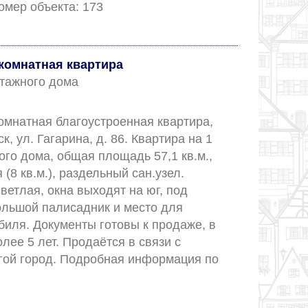
927-63-888-99. Номер объекта: 173 					
комнатная квартира
 этажного дома
омнатная благоустроенная квартира, 
ск, ул. Гагарина, д. 86. Квартира на 1 
го дома, общая площадь 57,1 кв.м., 
(8 кв.м.), раздельный сан.узел. 
ветлая, окна выходят на юг, под 
ольшой палисадник и место для 
иля. Документы готовы к продаже, в 
лее 5 лет. Продаётся в связи с 
гой город. Подробная информация по 
.					