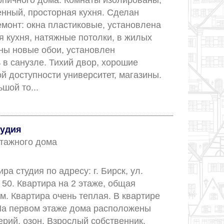
рпичного дома. Комнаты изолированы, 
нный, просторная кухня. Сделан 
монт: окна пластиковые, установлена 
 кухня, натяжные потолки, в жилых 
ны новые обои, установлен 
в санузле. Тихий двор, хорошие 
й доступности университет, магазины. 
Возможен небольшой то...					
удия
 этажного дома
а студия по адресу: г. Бирск, ул. 
 50. Квартира на 2 этаже, общая 
м. Квартира очень теплая. В квартире 
 На первом этаже дома расположены 
рий, озон. Взрослый собственник. 