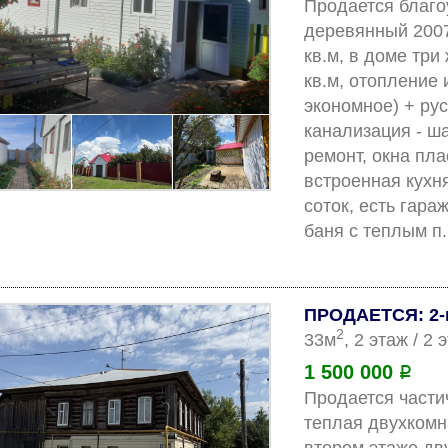
Продается благо
деревянный 2007
кв.м, в доме три
кв.м, отопление 
экономное) + рус
канализация - ш
ремонт, окна пла
встроенная кухня
соток, есть гара
ПРОДАЕТСЯ: 2-
2
33м
, 2 этаж / 2
1 500 000
Р
Продается частич
теплая двухкомн