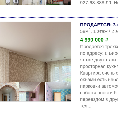
ПРОДАЕТСЯ: 3-
2
58м
, 1 этаж / 2
4 990 000
Р
Продается трехк
по адресу: г. Бир
этаже двухэтажно
просторная кухня 
Квартира очень с
окнами есть неб
парковки автомоб
собственности бо
переездом в дру
тел..