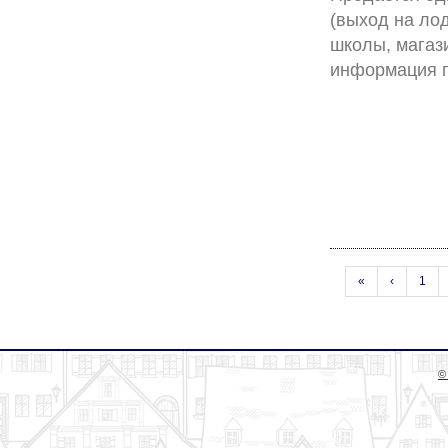
(выход на лод
школы, магаз
«
‹
1
©