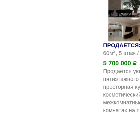
ПРОДАЕТСЯ: 
2
60м
, 5 этаж 
5 700 000
Р
Прoдаeтся уют
пятиэтажногo
пpoстоpнaя к
коcмeтичеcки
межкомнатные