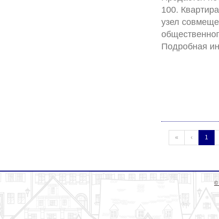
100. Квартира
узел совмещен
общественног
(cur
«
‹
1
©