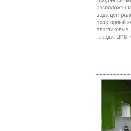
Продается час
расположенна
вода централь
просторный за
пластиковые, 