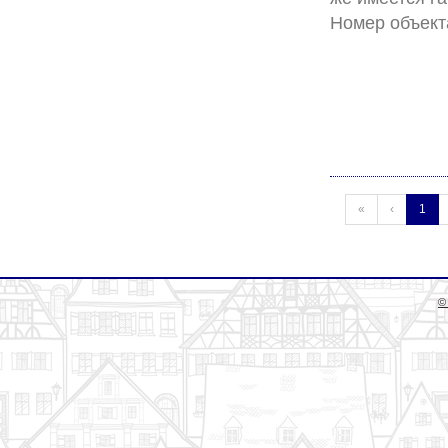
(cur
«
‹
1
©