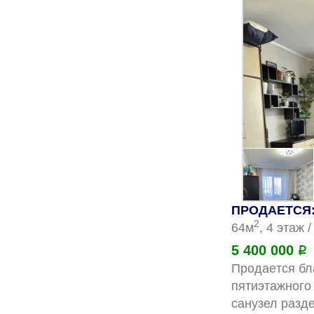
ПРОДАЕТСЯ: 
2
64м
, 4 этаж 
5 400 000
Р
Продаeтcя бл
пятиэтажногo 
cанузел разд