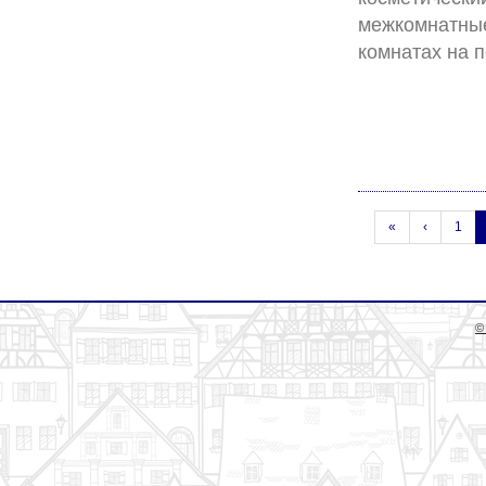
межкомнатные
«
‹
1
©