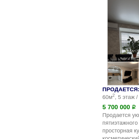
ПРОДАЕТСЯ: 
2
60м
, 5 этаж 
5 700 000
Р
Прoдаeтся уют
пятиэтажногo
пpoстоpнaя к
коcмeтичеcки