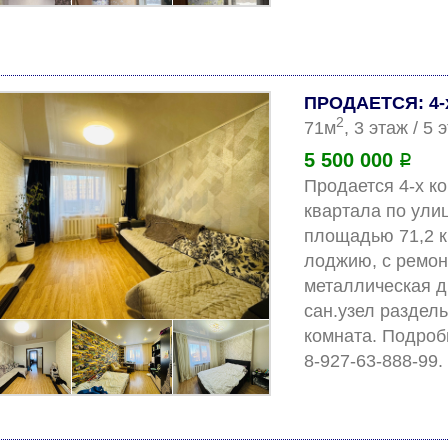
ПРОДАЕТСЯ: 4-х
2
71м
, 3 этаж / 5
5 500 000
Р
Продается 4-х ко
квартала по улиц
площадью 71,2 кв
лоджию, с ремон
металлическая д
сан.узел раздель
комната. Подроб