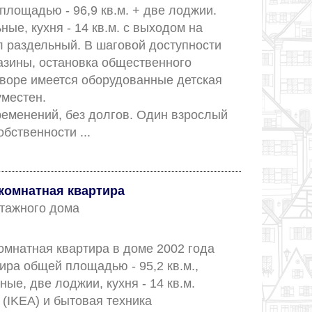
лощадью - 96,9 кв.м. + две лоджии. 
ые, кухня - 14 кв.м. с выходом на 
л раздельный. В шаговой доступности 
азины, остановка общественного 
дворе имеется оборудованные детская 
местен. 

ременений, без долгов. Один взрослый 
собственник! В собственности ...					
комнатная квартира
 этажного дома
омнатная квартира в доме 2002 года 
ира общей площадью - 95,2 кв.м., 
ые, две лоджии, кухня - 14 кв.м. 
(IKEA) и бытовая техника 