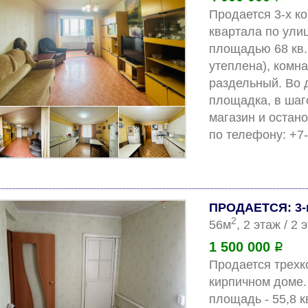
Продается 3-х ко
квартала по улиц
площадью 68 кв.м
утеплена), комна
раздельный. Во д
площадка, в шаго
магазин и остан
ПРОДАЕТСЯ: 3-к
2
56м
, 2 этаж / 2
1 500 000
Р
Продается трехко
кирпичном доме.
площадь - 55,8 к