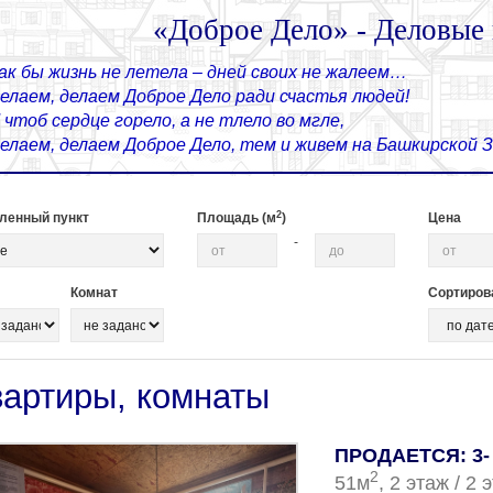
«Доброе Дело» - Деловые
ак бы жизнь не летела – дней своих не жалеем…
елаем, делаем Доброе Дело ради счастья людей!
 чтоб сердце горело, а не тлело во мгле,
елаем, делаем Доброе Дело, тем и живем на Башкирской
2
ленный пункт
Площадь (м
)
Цена
-
Комнат
Сортиров
вартиры, комнаты
ПРОДАЕТСЯ: 3- 
2
51м
, 2 этаж / 2