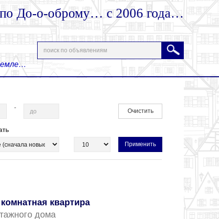
 по До-о-оброму… с 2006 года…
 Земле…
-
Очистить
ать
комнатная квартира
 этажного дома