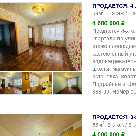
ПРОДАЕТСЯ: 4-х
2
59м
, 5 этаж / 5
4 600 000
Р
Продается 4-х ко
квартала по улиц
этаже площадью 5
застекленный ут
водонагреватель,
школы, магазины,
остановка. Кварт
Подробная инфор
ПРОДАЕТСЯ: 3-х
2
68м
, 3 этаж / 3
4 000 000
Р