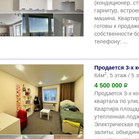
(кондиционер, ст
гарнитур, встро
машина. Квартир
готовы к продаже
собственности б
тел
Продается 3-х 
2
64м
, 5 этаж / 5
4 500 000
Р
Продается 3-х ко
квартала по улиц
Квартира площадь
утепленная лодж
Электрическая п
залиты, объедин