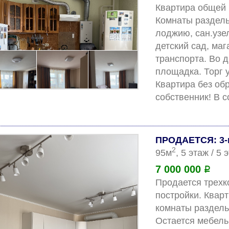
Квартира общей п
Комнаты раздельн
лоджию, сан.узе
детский сад, маг
транспорта. Во 
площадка. Торг у
Квартира без об
ПРОДАЕТСЯ: 3-
2
95м
, 5 этаж / 5
7 000 000
Р
Продается трехк
постройки. Кварт
комнаты раздельн
Остается мебель 