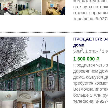
комнатах устано
натянуты потолки
готовы к продаж
ПРОДАЕТСЯ: 3-
доме
2
50м
, 1 этаж / 1
1 600 000
Р
Продается четыре
деревянном доме
дома, сан.узел д
требуется космет
Возможна ипотека
больше 1 млн ру