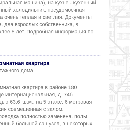
иральная машина), на кухне - кухонный 
енный холодильник, посудомоечная 
а очень теплая и светлая. Документы 
, два взрослых собственника, в 
олее 5 лет. Подробная информация по 
ефону: ...					
комнатная квартира
 этажного дома
мнатная квартира в районе 180 
е Интернациональная, д. 74б. 
ю 63,6 кв.м., на 5 этаже, 6 метровая 
ия совмещенная с залом. 
роводка полностью заменена, полы 
ённый большой сан.узел, в некоторых 