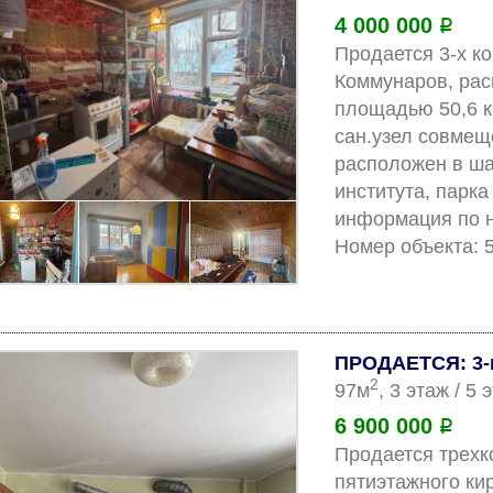
4 000 000
Р
Продается 3-х ко
Коммунаров, рас
площадью 50,6 кв
сан.узел совмещ
расположен в шаг
института, парка
информация по н
ПРОДАЕТСЯ: 3-
2
97м
, 3 этаж / 5
6 900 000
Р
Продается трехко
пятиэтажного кир