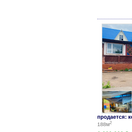
продается: 
2
188м