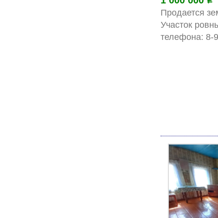
1 000 000
Р
Продается зе
Участок ровн