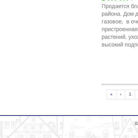
Продается бл
района. Дом д
газовое,  в о
пристроенная
растений, ухо
«
‹
1
©