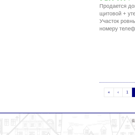
Продается до
щитовой + уте
Участок ровн
«
‹
1
©