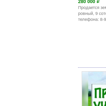
280 000
Р
Продается зем
ровный, 9 со