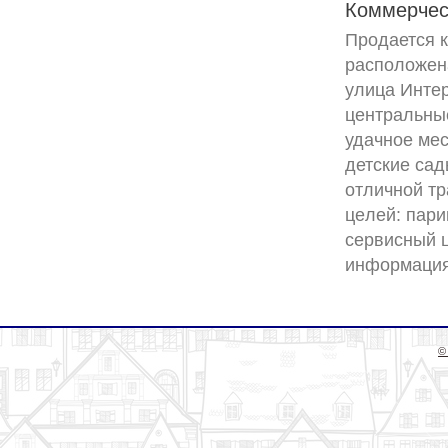
Коммерчес
Продается к
расположена
улица Интер
центральные
удачное мес
детские сад
отличной т
цeлей: пари
сервисный ц
©