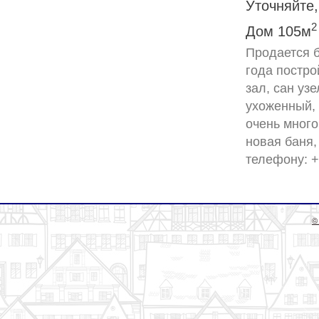
Уточняйте,
2
Дом 105м
Продается б
года постро
зал, сан уз
ухоженный, 
очень много
новая баня,
©