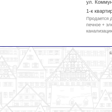
ул. Коммун
1-к кварти
Продается д
печное + эл
©