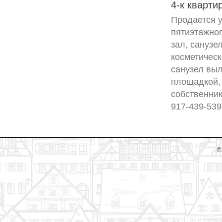
4-к кварти
Продается у
пятиэтажног
зал, санузе
косметическ
санузел выл
площадкой, 
собственник
©