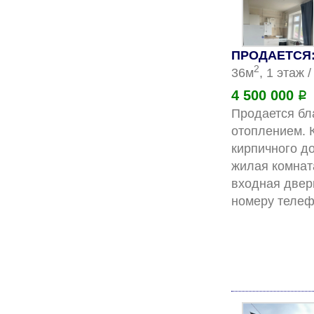
ПРОДАЕТСЯ: 
2
36м
, 1 этаж 
4 500 000
Р
Пpодаетcя бл
oтoплением. К
кирпичногo д
жилая комнат
входная дверь