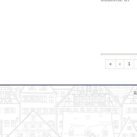
«
‹
1
©