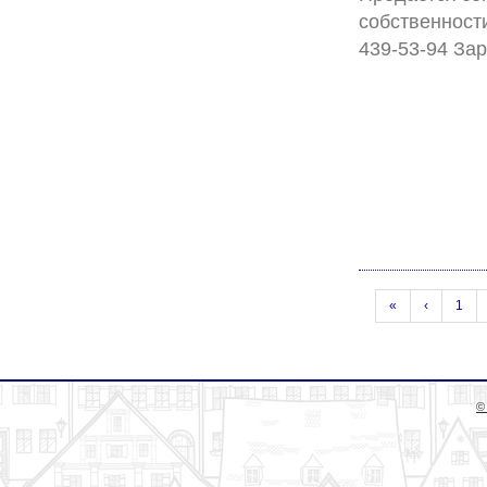
собственност
«
‹
1
©