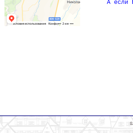
А если 
©