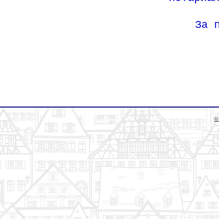
За 
©