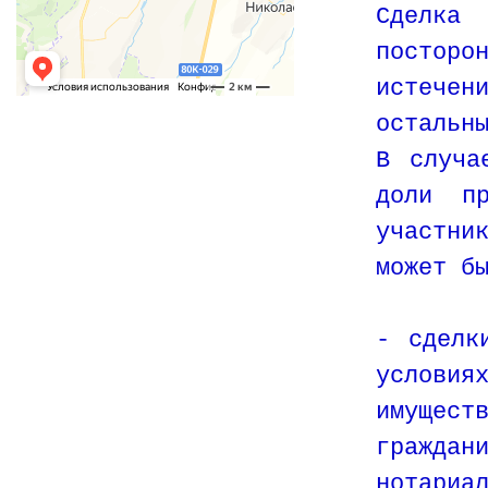
Сделка
постор
истече
остальн
В случа
доли пр
участни
может б
- сделк
условия
имущест
граждан
нотариа