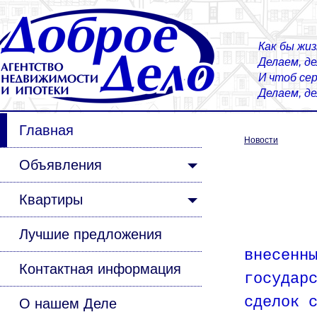
Как бы жиз
Делаем, д
И чтоб сер
Делаем, д
Главная
Новости
Объявления
Квартиры
Со 2-о
Лучшие предложения
внесенн
Контактная информация
государ
сделок 
О нашем Деле