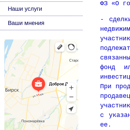
ФЗ «О г
Наши услуги
- сделк
Ваши мнения
недвиж
участни
подлежа
связанн
фонд и
инвести
При про
продаве
участни
с указа
ее.