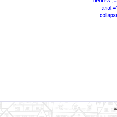
hebrew",="
arial,
collaps
©