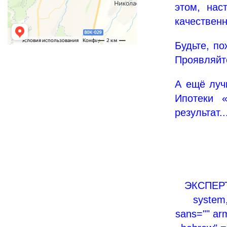
этом, нас
качественн
Будьте, п
Проявляйт
А ещё луч
Ипотеки 
результат..
ЭКСПЕРТ
system,
sans="" arm