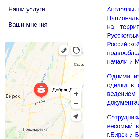
Наши услуги
Англоязыч
Националь
Ваши мнения
на терри
Русскоязы
Российск
правообла
начали и 
Одними из
сделки в 
ведением
документац
Сотрудник
весомый в
г.Бирск и 