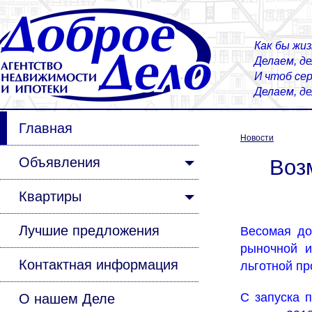
Как бы жиз
Делаем, д
И чтоб сер
Делаем, д
Главная
Новости
Объявления
Воз
Квартиры
Лучшие предложения
Весомая до
рыночной и
Контактная информация
льготной пр
С запуска 
О нашем Деле