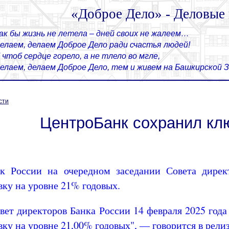
«Доброе Дело» - Деловые
ак бы жизнь не летела – дней своих не жалеем…
елаем, делаем Доброе Дело ради счастья людей!
 чтоб сердце горело, а не тлело во мгле,
елаем, делаем Доброе Дело, тем и живем на Башкирской
сти
ЦентроБанк сохранил клю
к России на очередном заседании С
овета дире
вку на уровне 21% годовых.
вет директоров Банка России 14 февраля 2025 год
вку на уровне 21,00% годовых", — говорится в релиз