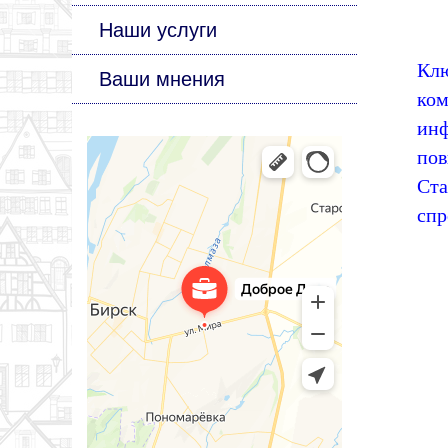
Наши услуги
Кл
Ваши мнения
ко
инф
по
Ста
спр