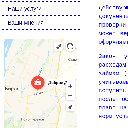
Действу
Наши услуги
докумен
Ваши мнения
проверки
может ве
оформляе
Закон у
расходам
займам (
учитыва
вступить
после оф
право на
норм уст