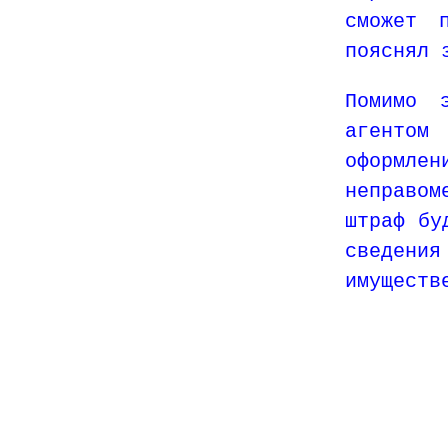
сможет 
пояснял 
Помимо 
агентом
оформлен
неправом
штраф бу
сведен
имуществ