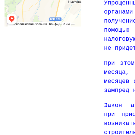
Упрощен
органам
получени
помощью 
налогову
не приде
При этом
месяца,
месяцев 
зампред 
Закон та
при при
возник
строите