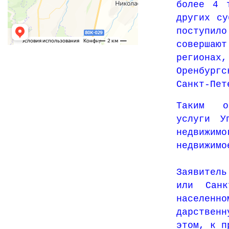
более 4 
других су
поступил
совершаю
региона
Оренбургс
Санкт-Пет
Таким об
услуги У
недвижим
недвижимо
Заявитель
или Санк
населенн
дарственн
этом, к п