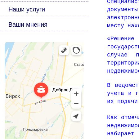
Специалис
Наши услуги
документ
электрон
Ваши мнения
месту нах
«Решени
государс
случае п
террито
недвижимо
В ведомст
учета и г
их подачи
Как отмеч
недвижим
набирает