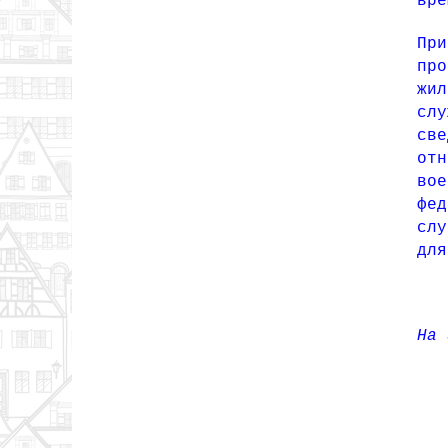
вре
Пр
пр
жи
слу
св
отн
во
фе
слу
для
На 