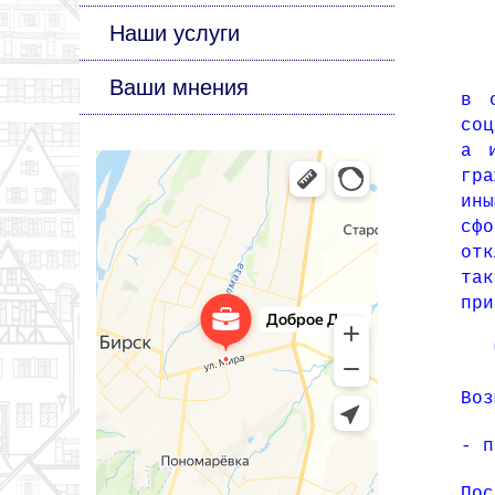
Наши услуги
На
Ваши мнения
в 
соц
а 
гр
ин
сфо
отк
та
при
Чт
Воз
- п
По