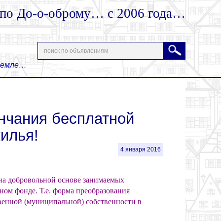
 по До-о-оброму… с 2006 года…
 Земле…
ончания бесплатной
илья!
4 января 2016
 на добровольной основе занимаемых
м фонде. Т.е. форма преобразования
твенной (муниципальной) собственности в