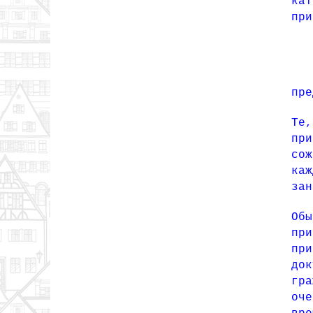
ка
при
Ка
пре
Те,
пр
со
ка
за
Обы
пр
пр
до
гр
оч