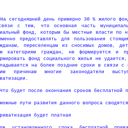
 сегодняшний день примерно 30 % жилого фонд
связи с тем, что основная часть муниципаль
иальный фонд, которым бы местные власти по н
именно предоставлять для пользования стоящ
ажданам, переселенцам из сносимых домов, дет
ым категориям граждан, не формируется и п
рмировать фонд социального жилья не удается,
ладывается на более поздние сроки в связи с 
ким причинам многие законодатели высту
ватизации.
о будет после окончания сроков бесплатной п
можные пути развития данного вопроса сводятс
риватизация будет платная
сле установленного срока бесплатной прив