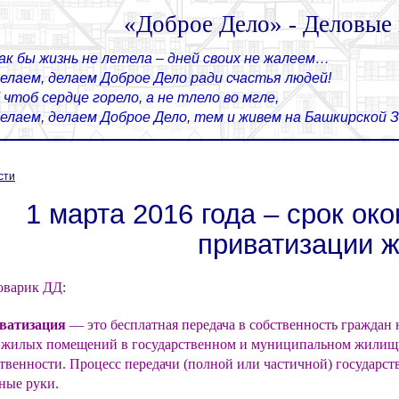
«Доброе Дело» - Деловые
ак бы жизнь не летела – дней своих не жалеем…
елаем, делаем Доброе Дело ради счастья людей!
 чтоб сердце горело, а не тлело во мгле,
елаем, делаем Доброе Дело, тем и живем на Башкирской
сти
1 марта 2016 года – срок ок
приватизации ж
оварик ДД:
ватизация
— это бесплатная передача в собственность граждан
 жилых помещений в государственном и муниципальном жилищно
твенности. Процесс передачи (полной или частичной) государс
ные руки.