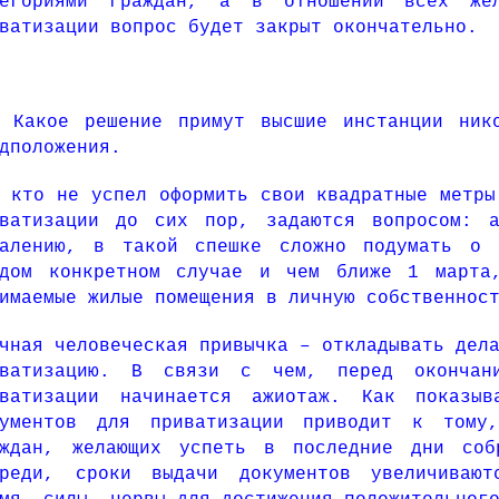
тегориями граждан, а в отношении всех жел
ватизации вопрос будет закрыт окончательно.
кое решение примут высшие инстанции ником
дположения.
 кто не успел оформить свои квадратные метры
иватизации до сих пор, задаются вопросом: 
жалению, в такой спешке сложно подумать о 
ждом конкретном случае и чем ближе 1 марта
нимаемые жилые помещения в личную собственно
чная человеческая привычка – откладывать дел
иватизацию. В связи с чем, перед окончани
иватизации начинается ажиотаж. Как показыв
кументов для приватизации приводит к тому
аждан, желающих успеть в последние дни соб
ереди, сроки выдачи документов увеличивают