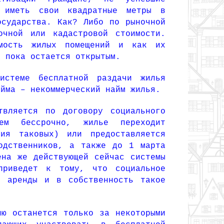
е иметь свои квадратные метры в
осударства. Как? Либо по рыночной
очной или кадастровой стоимости.
имость жилых помещений и как их
и пока остается открытым.
истеме бесплатной раздачи жилья
айма – некоммерческий найм жилья.
твляется по договору социального
ьем бессрочно, жилье переходит
ия таковых) или предоставляется
одственников, а также до 1 марта
на же действующей сейчас системы
 приведет к тому, что социальное
е аренды и в собственность такое
ию останется только за некоторыми