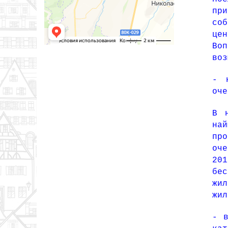
пр
соб
це
Во
воз
- 
оче
В 
на
пр
оч
20
бе
жи
жил
- в