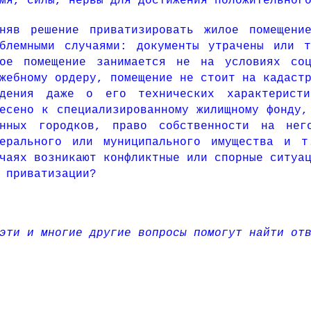
мя, силы, нервы для достижения положительног
иняв решение приватизировать жилое помещени
облемными случаями: документы утрачены или т
лое помещение занимается не на условиях со
жебному ордеру, помещение не стоит на кадаст
едения даже о его технических характеристи
есено к специализированному жилищному фонду,
енных городков, право собственности на нег
дерального или муниципального имущества и 
чаях возникают конфликтные или спорные ситуа
 приватизации?
эти и многие другие вопросы помогут найти от