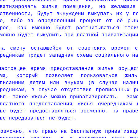
иватизировать жилые помещения, но желающи
ственности, будут вынуждены выкупать их у г
не, либо за определенный процент от её рын
прос, как именно будет рассчитываться сто
можно будет выкупить при платной приватизаци
на смену оставшейся от советских времен с
редникам придет западная схема социального н
настоящее время предоставление жилья осущес
йма, который позволяет пользоваться жил
описанным детям или внукам (в случае налич
ередникам, в случае отсутствия прописанных р
16г. такое жилье можно приватизировать. Заме
сплатного предоставления жилья очередникам
лье будет предоставляться временно, на прав
ье передаваться не будет.
озможно, что право на бесплатную приватизац