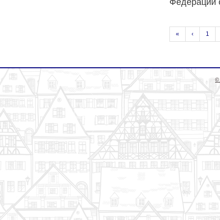
Федерации о
«
‹
1
©